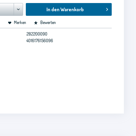
In den
Warenkorb
n
Merken
Bewerten
282200090
4016176156096