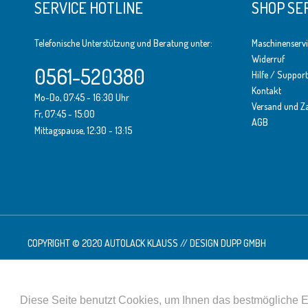
SERVICE HOTLINE
SHOP SE
Telefonische Unterstützung und Beratung unter:
Maschinenserv
Widerruf
0561-520380
Hilfe / Support
Kontakt
Mo-Do, 07:45 - 16:30 Uhr
Versand und Z
Fr, 07:45 - 15:00
AGB
Mittagspause, 12:30 - 13:15
COPYRIGHT © 2020 AUTOLACK KLAUSS // DESIGN
DUPP GMBH
Diese Website benutzt Cookies, die für den technischen Betrieb der Website erf
Website erhöhen, der Direktwerbung dienen oder die Interaktion mit anderen 
Diese Seite benutzt Cookies, um Ihnen das bestmögliche E
gesetzt.
Mehr Informationen