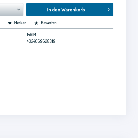
In den
Warenkorb
n
Merken
Bewerten
149IM
4024669628319