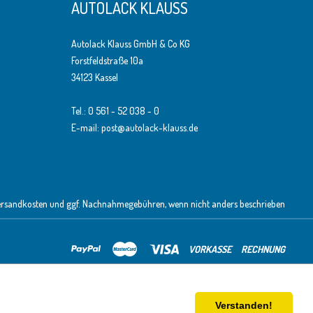
AUTOLACK KLAUSS
Autolack Klauss GmbH & Co KG
Forstfeldstraße 10a
34123 Kassel
Tel.: 0 561 - 52 038 - 0
E-mail: post@autolack-klauss.de
ersandkosten
und ggf. Nachnahmegebühren, wenn nicht anders beschrieben
VORKASSE
RECHNUNG
ung dieser
Ablehnen
Alle akzeptieren
Konfigurieren
mmung
Verstanden!